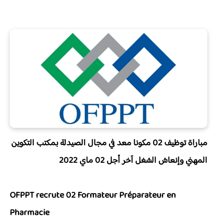
مباراة توظيف 02 مكونا معد في مجال الصيدلة بمكتب التكوين
المهني وإنعاش الشغل آخر أجل 02 ماي 2022
OFPPT recrute 02 Formateur Préparateur en
Pharmacie