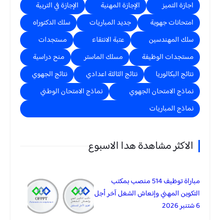
اجازة التميز
الإجازة المهنية
الإجازة في التربية
امتحانات جهوية
جديد المباريات
سلك الدكتوراه
سلك المهندسين
عتبة الانتقاء
مستجدات
مستجدات الوظيفة
مسلك الماستر
منح دراسية
نتائج البكالوريا
نتائج الثالثة اعدادي
نتائج الجهوي
نماذج الامتحان الجهوي
نماذج الامتحان الوطني
نماذج المباريات
الاكثر مشاهدة هدا الاسبوع
مباراة توظيف 514 منصب بمكتب
التكوين المهني وإنعاش الشغل آخر أجل
6 شتنبر 2026