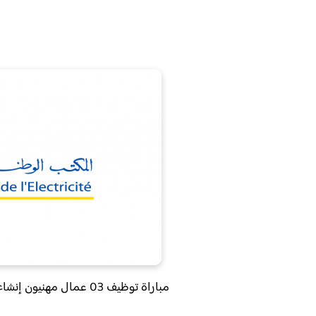
مباراة توظيف 03 عمال مهنيون إنشاءات معدنية بقطاع الكهرباء آخر أجل 3 يونيو 2022