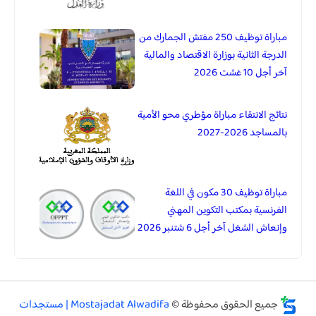
مباراة توظيف 250 مفتش الجمارك من
الدرجة الثانية بوزارة الاقتصاد والمالية
آخر أجل 10 غشت 2026
نتائج الانتقاء مباراة مؤطري محو الأمية
بالمساجد 2026-2027
مباراة توظيف 30 مكون في اللغة
الفرنسية بمكتب التكوين المهني
وإنعاش الشغل آخر أجل 6 شتنبر 2026
جميع الحقوق محفوظة ©
Mostajadat Alwadifa | مستجدات