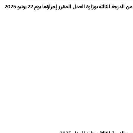
جة الثالثة بوزارة العدل المقرر إجراؤها يوم 22 يونيو 2025