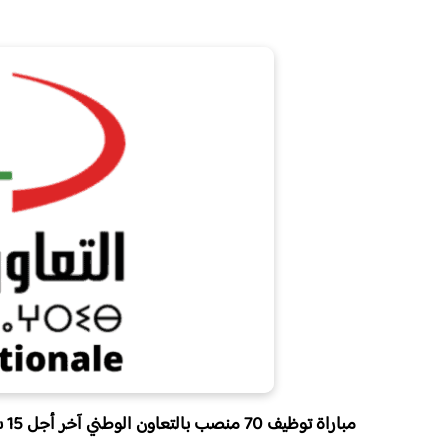
مباراة توظيف 70 منصب بالتعاون الوطني آخر أجل 15 شتنبر 2025