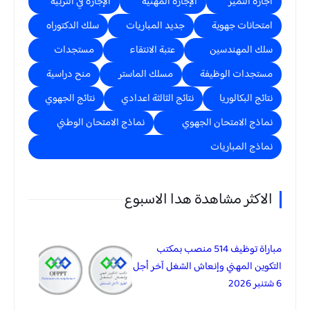
اجازة التميز
الإجازة المهنية
الإجازة في التربية
امتحانات جهوية
جديد المباريات
سلك الدكتوراه
سلك المهندسين
عتبة الانتقاء
مستجدات
مستجدات الوظيفة
مسلك الماستر
منح دراسية
نتائج البكالوريا
نتائج الثالثة اعدادي
نتائج الجهوي
نماذج الامتحان الجهوي
نماذج الامتحان الوطني
نماذج المباريات
الاكثر مشاهدة هدا الاسبوع
مباراة توظيف 514 منصب بمكتب
التكوين المهني وإنعاش الشغل آخر أجل
6 شتنبر 2026