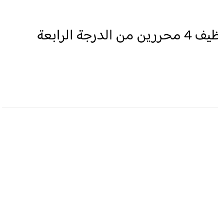
لائحة المدعوين لإجراء مباراة توظيف 4 محررين من الدرجة الرابعة