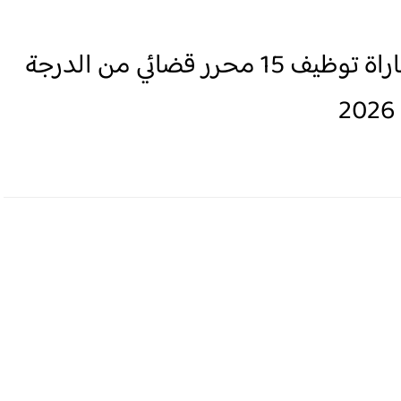
لائحة المدعوين لإجراء شفوي مباراة توظيف 15 محرر قضائي من الدرجة