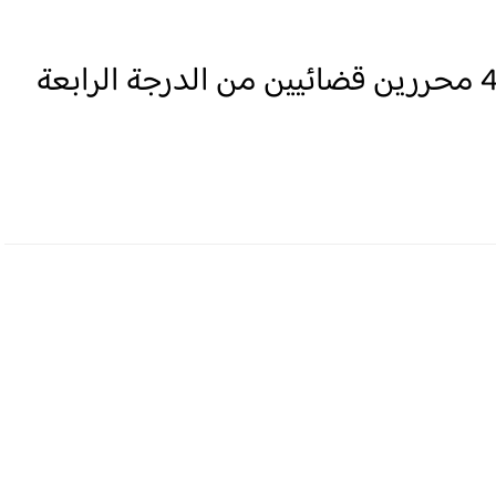
لائحة الناجحين في مباراة توظيف 4 محررين قضائيين من الدرجة الرابعة