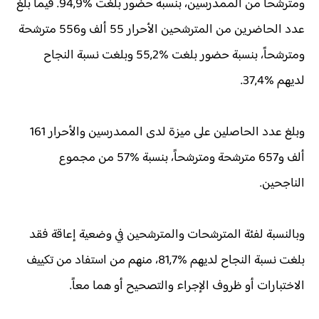
ومترشحاً من الممدرسين، بنسبة حضور بلغت %94,9. فيما بلغ
عدد الحاضرين من المترشحين الأحرار 55 ألف و556 مترشحة
ومترشحاً، بنسبة حضور بلغت %55,2 وبلغت نسبة النجاح
لديهم %37,4.
وبلغ عدد الحاصلين على ميزة لدى الممدرسين والأحرار 161
ألف و657 مترشحة ومترشحاً، بنسبة %57 من مجموع
الناجحين.
وبالنسبة لفئة المترشحات والمترشحين في وضعية إعاقة فقد
بلغت نسبة النجاح لديهم %81,7، منهم من استفاد من تكييف
الاختبارات أو ظروف الإجراء والتصحيح أو هما معاً.