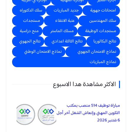
اجازة التميز
الإجازة المهنية
الإجازة في التربية
امتحانات جهوية
جديد المباريات
سلك الدكتوراه
سلك المهندسين
عتبة الانتقاء
مستجدات
مستجدات الوظيفة
مسلك الماستر
منح دراسية
نتائج البكالوريا
نتائج الثالثة اعدادي
نتائج الجهوي
نماذج الامتحان الجهوي
نماذج الامتحان الوطني
نماذج المباريات
الاكثر مشاهدة هدا الاسبوع
مباراة توظيف 514 منصب بمكتب
التكوين المهني وإنعاش الشغل آخر أجل
6 شتنبر 2026