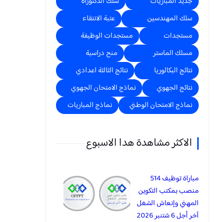
جديد المباريات
سلك الدكتوراه
سلك المهندسين
عتبة الانتقاء
مستجدات
مستجدات الوظيفة
مسلك الماستر
منح دراسية
نتائج البكالوريا
نتائج الثالثة اعدادي
نتائج الجهوي
نماذج الامتحان الجهوي
نماذج الامتحان الوطني
نماذج المباريات
الاكثر مشاهدة هدا الاسبوع
مباراة توظيف 514
منصب بمكتب التكوين
المهني وإنعاش الشغل
آخر أجل 6 شتنبر 2026