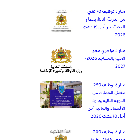
مباراة توظيف 70 تقني
من الدرجة الثالثة بقطاع
الفلاحة آخر أجل 19 غشت
2026
مباراة مؤطري محو
الأمية بالمساجد 2026-
2027
مباراة توظيف 250
مفتش الجمارك من
الدرجة الثانية بوزارة
الاقتصاد والمالية آخر
أجل 10 غشت 2026
مباراة توظيف 200
مفوض قضائي بوزارة