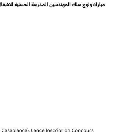
مباراة ولوج سلك المهندسين المدرسة الحسنية للاشغال العموم
P Casablanca), Lance Inscription Concours