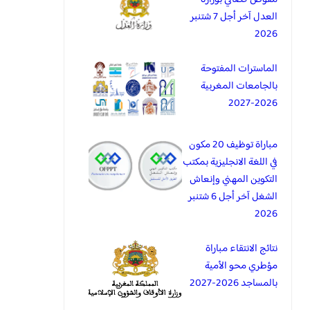
العدل آخر أجل 7 شتنبر
2026
الماسترات المفتوحة
بالجامعات المغربية
2026-2027
مباراة توظيف 20 مكون
في اللغة الانجليزية بمكتب
التكوين المهني وإنعاش
الشغل آخر أجل 6 شتنبر
2026
نتائج الانتقاء مباراة
مؤطري محو الأمية
بالمساجد 2026-2027