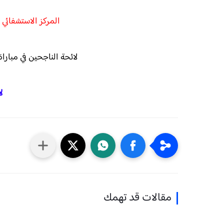
المركز الاستشفائي
لائحة الناجحين في مباراة توظيف 04 صيادلة م
ل
مقالات قد تهمك