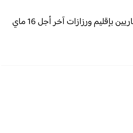
مباراة توظيف 02 مهندسين معماريين بإقليم ورزازات آخر أجل 16 ماي