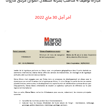
مباراة توظيف 4 مناصب بشركة استغلال الموانئ مرسى ماروك
آخر أجل 30 ماي 2022