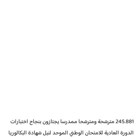
245.881 مترشحة ومترشحا ممدرسا يجتازون بنجاح اختبارات
الدورة العادية للامتحان الوطني الموحد لنيل شهادة البكالوريا