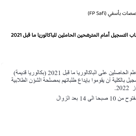
الكلية متعددة التخصصات اسفي إعلان بخصوص فتح باب التسجيل أمام المترشحين الحاملين للباكالوريا ما قبل 2021