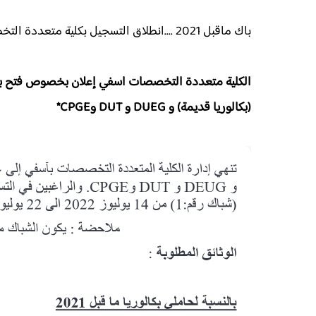
باك ماقبل 2021 ....انطلاق التسجيل بكلية متعددة التخصصات بأسفي (FP Safi)
(بكالوريا قديمة) و DUEG و DUT وCPGE*