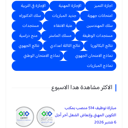
اجازة التميز
الإجازة المهنية
الإجازة في التربية
امتحانات جهوية
جديد المباريات
سلك الدكتوراه
سلك المهندسين
عتبة الانتقاء
مستجدات
مستجدات الوظيفة
مسلك الماستر
منح دراسية
نتائج البكالوريا
نتائج الثالثة اعدادي
نتائج الجهوي
نماذج الامتحان الجهوي
نماذج الامتحان الوطني
نماذج المباريات
الاكثر مشاهدة هدا الاسبوع
مباراة توظيف 514 منصب بمكتب
التكوين المهني وإنعاش الشغل آخر أجل
6 شتنبر 2026