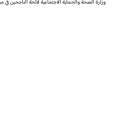
وزارة الصحة والحماية الاجتماعية لائحة الناجحين في مباراة توظيف 100 متصرف من ال