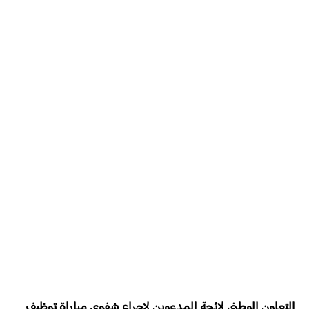
التعاون الوطني
لائحة المدعوين لإجراء
شفوي
مباراة توظيف