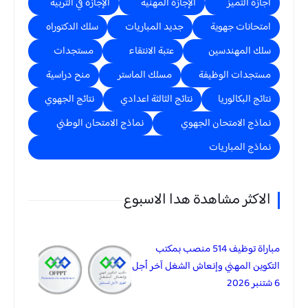
اجازة التميز
الإجازة المهنية
الإجازة في التربية
امتحانات جهوية
جديد المباريات
سلك الدكتوراه
سلك المهندسين
عتبة الانتقاء
مستجدات
مستجدات الوظيفة
مسلك الماستر
منح دراسية
نتائج البكالوريا
نتائج الثالثة اعدادي
نتائج الجهوي
نماذج الامتحان الجهوي
نماذج الامتحان الوطني
نماذج المباريات
الاكثر مشاهدة هدا الاسبوع
مباراة توظيف 514 منصب بمكتب
التكوين المهني وإنعاش الشغل آخر أجل
6 شتنبر 2026