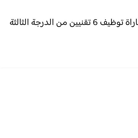
لائحة المدعوين لإجراء شفوي مباراة توظيف 6 تقنيين من الدرجة الثالثة